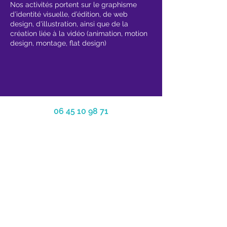
Nos activités portent sur le graphisme
d’identité visuelle, d’édition, de web
design, d'illustration, ainsi que de la
création liée à la vidéo (animation, motion
design, montage, flat design)
06 45 10 98 71
antonytripodidesign@gmail.com
Mentions légales & Politique en matière
de cookies & Politique de confidentialité
-
CGV
-
Antony Tripodi Design - Artiste-auteur
-
SIRET
888 580 628 00038