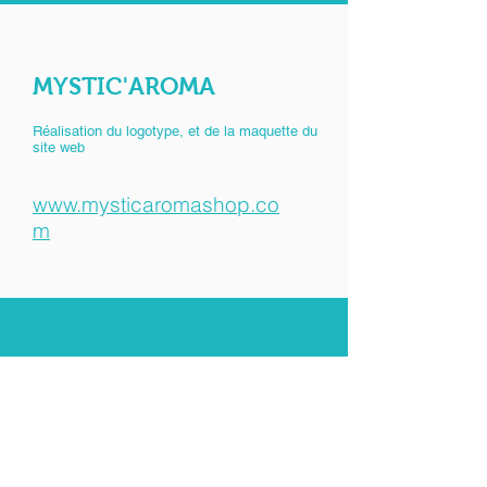
MYSTIC'AROMA
Réalisation du logotype, et de la maquette du
site web
www.mysticaromashop.co
m
06 45 10 98 71
antonytripodidesign@gmail.com